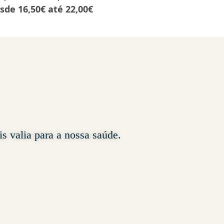
sde
16,50
€
até
22,00
€
Desde
95,
s valia para a nossa saúde.
Excelente experi