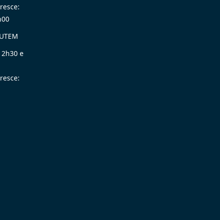
resce:
h00
LUTEM
12h30 e
resce: