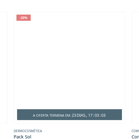
-20%
23
DIAS
17
:
03
:
03
A OFERTA TERMINA EM:
DERMOCOSMÉTICA
COM
Pack Sol
Com