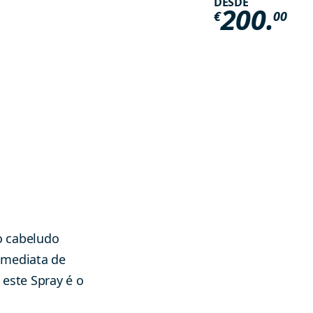
DESDE
200.
€
00
ro cabeludo
imediata de
, este Spray é o