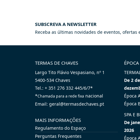
SUBSCREVA A NEWSLETTER
Receba as últimas novidades de eventos, ofertas e
TERMAS DE CHAVES
ÉPOCA
Largo Tito Flávio Vespasiano, nº 1
TERMA
5400-534 Chaves
De 2 de
Tel.: + 351 276 332 445/6/7*
dezemb
*
nacional
Época A
Chamada para a rede fixa
Época B
Email: geral@termasdechaves.pt
SPA E 
MAIS INFORMAÇÕES
De jan
Regulamento do Espaço
2026
Perguntas Frequentes
Época A