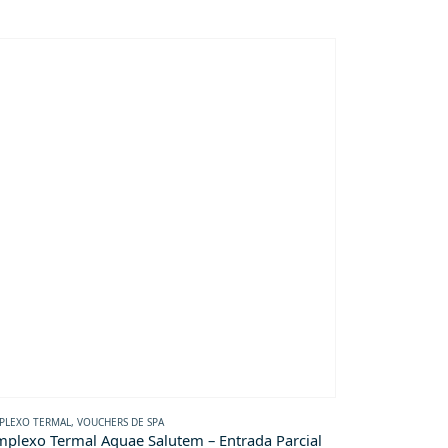
PLEXO TERMAL
,
VOUCHERS DE SPA
VOUCHERS DE SPA
plexo Termal Aquae Salutem – Entrada Parcial
Aquae Duo – 