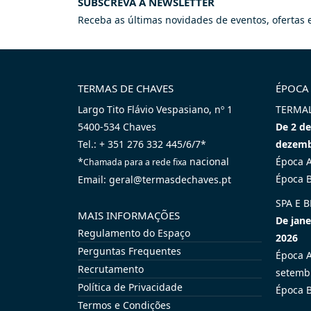
SUBSCREVA A NEWSLETTER
Receba as últimas novidades de eventos, ofertas e
TERMAS DE CHAVES
ÉPOCA
Largo Tito Flávio Vespasiano, nº 1
TERMA
5400-534 Chaves
De 2 de
Tel.: + 351 276 332 445/6/7*
dezemb
*
nacional
Época A
Chamada para a rede fixa
Época B
Email: geral@termasdechaves.pt
SPA E 
MAIS INFORMAÇÕES
De jan
Regulamento do Espaço
2026
Perguntas Frequentes
Época A
Recrutamento
setemb
Política de Privacidade
Época B
Termos e Condições